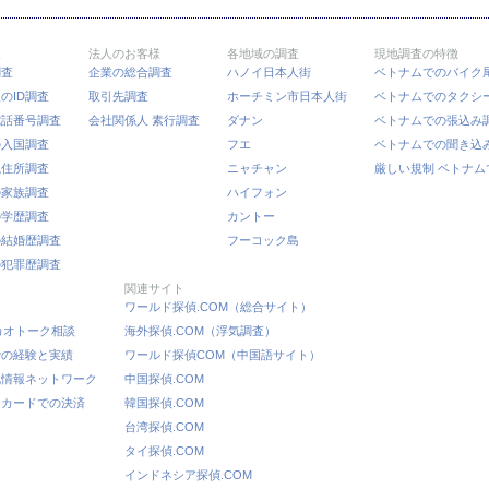
様
法人のお客様
各地域の調査
現地調査の特徴
調査
企業の総合調査
ハノイ日本人街
ベトナムでのバイク
のID調査
取引先調査
ホーチミン市日本人街
ベトナムでのタクシ
電話番号調査
会社関係人 素行調査
ダナン
ベトナムでの張込み
の入国調査
フエ
ベトナムでの聞き込
現住所調査
ニャチャン
厳しい規制 ベトナム
の家族調査
ハイフォン
の学歴調査
カントー
の結婚歴調査
フーコック島
の犯罪歴調査
関連サイト
ワールド探偵.COM（総合サイト）
カカオトーク相談
海外探偵.COM（浮気調査）
での経験と実績
ワールド探偵COM（中国語サイト）
地情報ネットワーク
中国探偵.COM
トカードでの決済
韓国探偵.COM
台湾探偵.COM
タイ探偵.COM
インドネシア探偵.COM