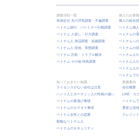
調査項目一覧
個人のお客
単身赴任 夫の浮気調査・不倫調査
個人の総合
ベトナム旅行 パートナー行動調査
ベトナム個人
ベトナム 人探し・行方調査
ベトナムの
ベトナム人 身辺調査・結婚調査
ベトナムへ
ベトナム人 現地、実態調査
ベトナムの
ベトナム 詐欺・トラブル解決
ベトナム人
ベトナム その他 特殊調査
ベトナム人
ベトナム人
ベトナムで
知っておきたい知識
業務案内
ライセンスがない会社は注意
会社概要
ハノイ人とホーチミン人の性格の違い
LINE・
ベトナムの夜遊び事情
ベトナム
ベトナムのカラオケ事情
豊富な現
ベトナム女性との恋愛
クレジッ
勤勉なベトナム人
ベトナムのセキュリティ