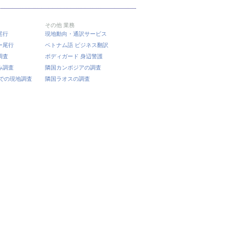
その他 業務
尾行
現地動向・通訳サービス
ー尾行
ベトナム語 ビジネス翻訳
調査
ボディガード 身辺警護
み調査
隣国カンボジアの調査
での現地調査
隣国ラオスの調査