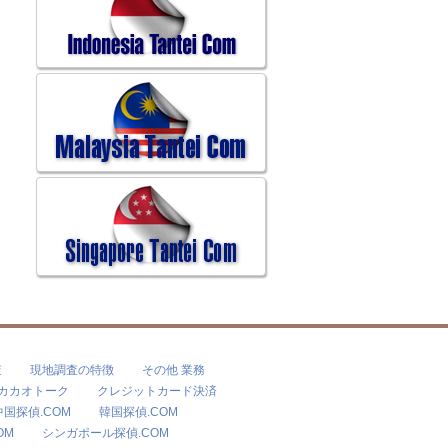
査
現地調査の特徴
その他 業務
カカオトーク
クレジットカード決済
中国探偵.COM
韓国探偵.COM
OM
シンガポール探偵.COM