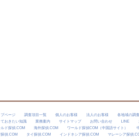
ップページ
調査項目一覧
個人のお客様
法人のお客様
各地域の調
っておきたい知識
業務案内
サイトマップ
お問い合わせ
LINE
ルド探偵.COM
海外探偵.COM
ワールド探偵COM（中国語サイト）
探偵.COM
タイ探偵.COM
インドネシア探偵.COM
マレーシア探偵.C