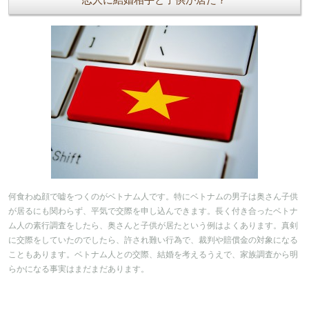
何食わぬ顔で嘘をつくのがベトナム人です。特にベトナムの男子は奥さん子供
が居るにも関わらず、平気で交際を申し込んできます。長く付き合ったベトナ
ム人の素行調査をしたら、奥さんと子供が居たという例はよくあります。真剣
に交際をしていたのでしたら、許され難い行為で、裁判や賠償金の対象になる
こともあります。ベトナム人との交際、結婚を考えるうえで、家族調査から明
らかになる事実はまだまだあります。